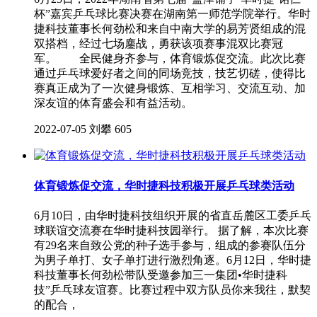
杯”嘉宾乒乓球比赛决赛在湖南第一师范学院举行。华时
捷科技董事长何劲松和来自中南大学的易芳贤组成的混
双搭档，经过七场鏖战，勇获该项赛事混双比赛冠
军。 全民健身齐参与，体育锻炼促交流。此次比赛
通过乒乓球爱好者之间的同场竞技，技艺切磋，使得比
赛真正成为了一次健身锻炼、互相学习、交流互动、加
深友谊的体育盛会和有益活动。
2022-07-05
刘攀
605
体育锻炼促交流，华时捷科技积极开展乒乓球类活动
6月10日，由华时捷科技组织开展的省直岳麓区工委乒乓
球联谊交流赛在华时捷科技园举行。 据了解，本次比赛
有29名来自致公党的种子选手参与，组成的参赛队伍分
为男子单打、女子单打进行激烈角逐。6月12日，华时捷
科技董事长何劲松带队受邀参加三一集团•华时捷科
技”乒乓球友谊赛。比赛过程中双方队员你来我往，默契
的配合，