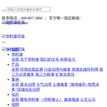
联系电话：400-807-3866
|
官方唯一指定邮箱：
cshsj@cshsj.com
首页
华时捷
全部
关于华时捷
我们的文化
科研实力
产品
全部
环境在线监测
污染治理与修复
资源化循环利用
第
三方运营服务
第三方检测
矿浆浓度仪
案例
全部
废水治理
大气治理
土壤修复
“海绵城市+智慧水
务”流域综合治理
动态
全部
聚焦华时捷
《华时捷人》
媒体报道
公文公示
招聘