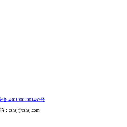
 43019002001457号
cshsj@cshsj.com