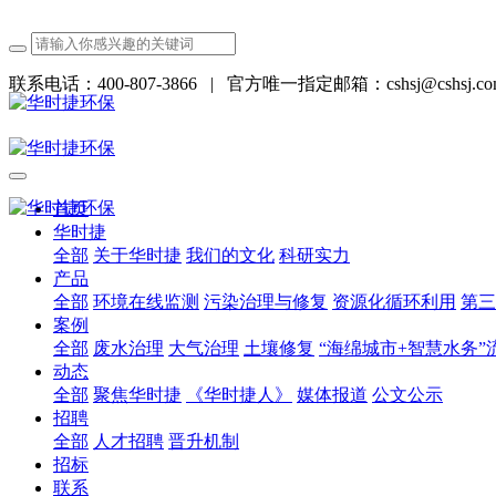
联系电话：400-807-3866
|
官方唯一指定邮箱：cshsj@cshsj.co
首页
华时捷
全部
关于华时捷
我们的文化
科研实力
产品
全部
环境在线监测
污染治理与修复
资源化循环利用
第三
案例
全部
废水治理
大气治理
土壤修复
“海绵城市+智慧水务”
动态
全部
聚焦华时捷
《华时捷人》
媒体报道
公文公示
招聘
全部
人才招聘
晋升机制
招标
联系