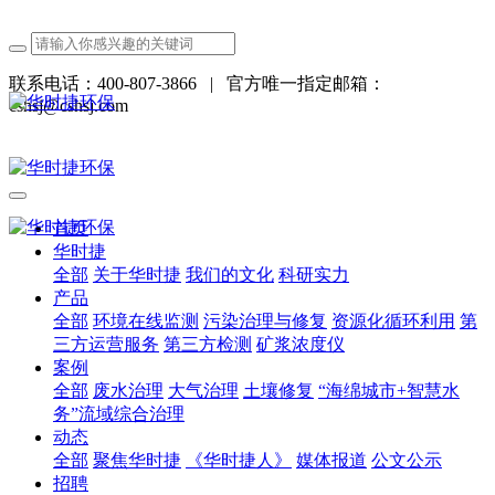
联系电话：400-807-3866
|
官方唯一指定邮箱：
cshsj@cshsj.com
首页
华时捷
全部
关于华时捷
我们的文化
科研实力
产品
全部
环境在线监测
污染治理与修复
资源化循环利用
第
三方运营服务
第三方检测
矿浆浓度仪
案例
全部
废水治理
大气治理
土壤修复
“海绵城市+智慧水
务”流域综合治理
动态
全部
聚焦华时捷
《华时捷人》
媒体报道
公文公示
招聘