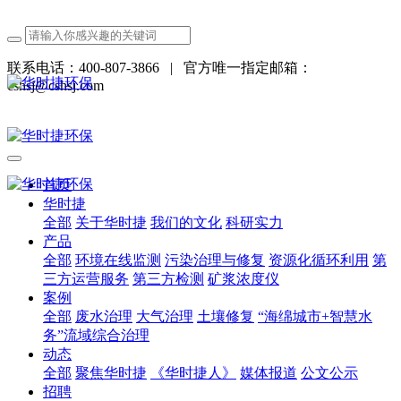
联系电话：400-807-3866
|
官方唯一指定邮箱：
cshsj@cshsj.com
首页
华时捷
全部
关于华时捷
我们的文化
科研实力
产品
全部
环境在线监测
污染治理与修复
资源化循环利用
第
三方运营服务
第三方检测
矿浆浓度仪
案例
全部
废水治理
大气治理
土壤修复
“海绵城市+智慧水
务”流域综合治理
动态
全部
聚焦华时捷
《华时捷人》
媒体报道
公文公示
招聘