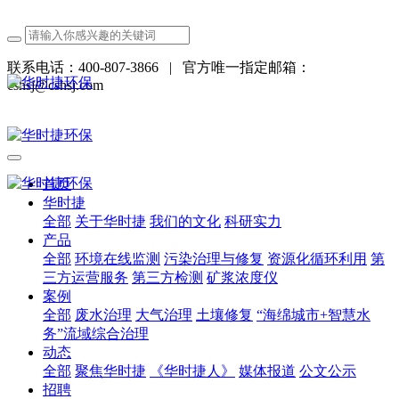
联系电话：400-807-3866
|
官方唯一指定邮箱：
cshsj@cshsj.com
首页
华时捷
全部
关于华时捷
我们的文化
科研实力
产品
全部
环境在线监测
污染治理与修复
资源化循环利用
第
三方运营服务
第三方检测
矿浆浓度仪
案例
全部
废水治理
大气治理
土壤修复
“海绵城市+智慧水
务”流域综合治理
动态
全部
聚焦华时捷
《华时捷人》
媒体报道
公文公示
招聘