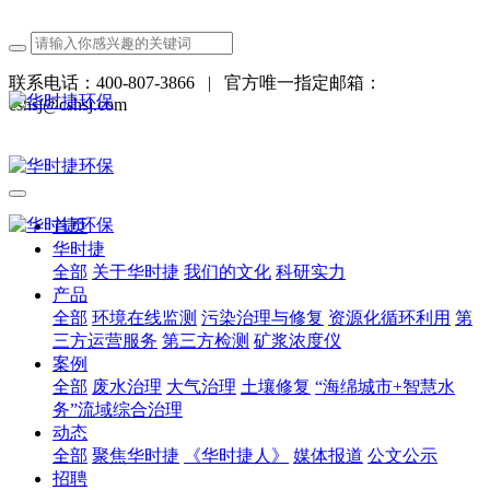
联系电话：400-807-3866
|
官方唯一指定邮箱：
cshsj@cshsj.com
首页
华时捷
全部
关于华时捷
我们的文化
科研实力
产品
全部
环境在线监测
污染治理与修复
资源化循环利用
第
三方运营服务
第三方检测
矿浆浓度仪
案例
全部
废水治理
大气治理
土壤修复
“海绵城市+智慧水
务”流域综合治理
动态
全部
聚焦华时捷
《华时捷人》
媒体报道
公文公示
招聘