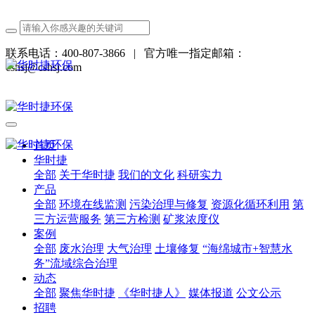
联系电话：400-807-3866
|
官方唯一指定邮箱：
cshsj@cshsj.com
首页
华时捷
全部
关于华时捷
我们的文化
科研实力
产品
全部
环境在线监测
污染治理与修复
资源化循环利用
第
三方运营服务
第三方检测
矿浆浓度仪
案例
全部
废水治理
大气治理
土壤修复
“海绵城市+智慧水
务”流域综合治理
动态
全部
聚焦华时捷
《华时捷人》
媒体报道
公文公示
招聘