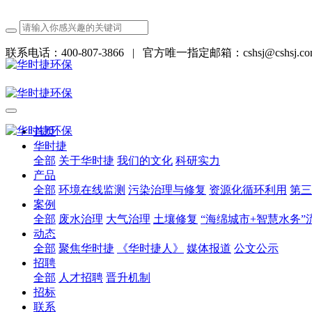
联系电话：400-807-3866
|
官方唯一指定邮箱：cshsj@cshsj.co
首页
华时捷
全部
关于华时捷
我们的文化
科研实力
产品
全部
环境在线监测
污染治理与修复
资源化循环利用
第三
案例
全部
废水治理
大气治理
土壤修复
“海绵城市+智慧水务”
动态
全部
聚焦华时捷
《华时捷人》
媒体报道
公文公示
招聘
全部
人才招聘
晋升机制
招标
联系