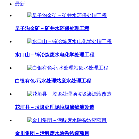
最新
早子沟金矿－矿井水环保处理工程
水口山－锌冶炼废水电化学处理工程
白银有色-污水处理站废水处理工程
花垣县－垃圾处理场垃圾渗滤液改造
金川集团－污酸废水除杂浓缩项目