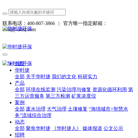
联系电话：400-807-3866
|
官方唯一指定邮箱：
cshsj@cshsj.com
首页
华时捷
全部
关于华时捷
我们的文化
科研实力
产品
全部
环境在线监测
污染治理与修复
资源化循环利用
第
三方运营服务
第三方检测
矿浆浓度仪
案例
全部
废水治理
大气治理
土壤修复
“海绵城市+智慧水
务”流域综合治理
动态
全部
聚焦华时捷
《华时捷人》
媒体报道
公文公示
招聘