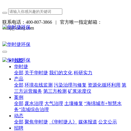
联系电话：400-807-3866
|
官方唯一指定邮箱：
cshsj@cshsj.com
首页
华时捷
全部
关于华时捷
我们的文化
科研实力
产品
全部
环境在线监测
污染治理与修复
资源化循环利用
第
三方运营服务
第三方检测
矿浆浓度仪
案例
全部
废水治理
大气治理
土壤修复
“海绵城市+智慧水
务”流域综合治理
动态
全部
聚焦华时捷
《华时捷人》
媒体报道
公文公示
招聘