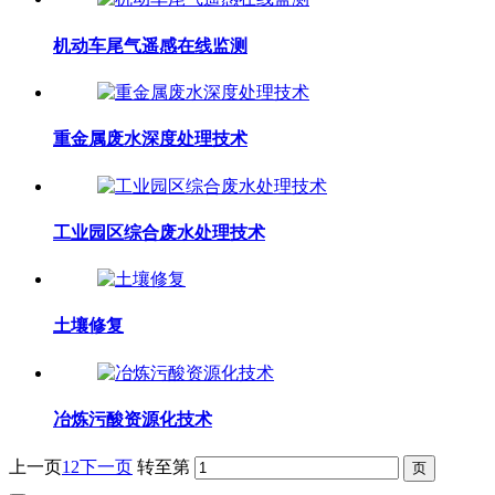
机动车尾气遥感在线监测
重金属废水深度处理技术
工业园区综合废水处理技术
土壤修复
冶炼污酸资源化技术
上一页
1
2
下一页
转至第