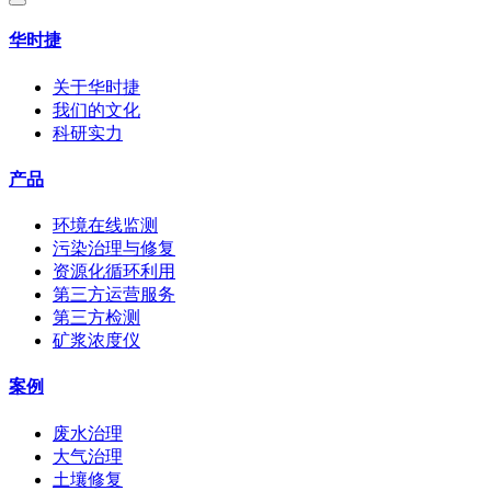
华时捷
关于华时捷
我们的文化
科研实力
产品
环境在线监测
污染治理与修复
资源化循环利用
第三方运营服务
第三方检测
矿浆浓度仪
案例
废水治理
大气治理
土壤修复